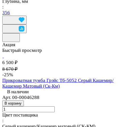
Глубина, мм
:
356
Акция
Быстрый просмотр
6 500 ₽
8 670 ₽
-25%
Прикроватная тумба Грэйс Тб-5052 Серый Кашемир/
Кашемир Матовый (Ск-Км)
В наличии
Арт.
00-00046288
В корзину
Цвет поставщика
:
Серый кашемир/Кашемир матовый (СК-КМ)