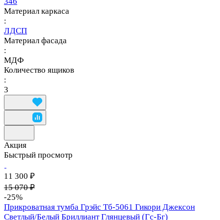
346
Материал каркаса
:
ЛДСП
Материал фасада
:
МДФ
Количество ящиков
:
3
Акция
Быстрый просмотр
11 300 ₽
15 070 ₽
-25%
Прикроватная тумба Грэйс Тб-5061 Гикори Джексон
Светлый/Белый Бриллиант Глянцевый (Гс-Бг)