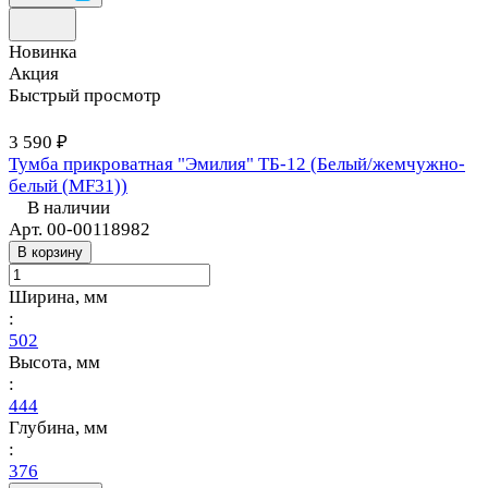
Новинка
Акция
Быстрый просмотр
3 590 ₽
Тумба прикроватная "Эмилия" ТБ-12 (Белый/жемчужно-
белый (MF31))
В наличии
Арт.
00-00118982
В корзину
Ширина, мм
:
502
Высота, мм
:
444
Глубина, мм
:
376