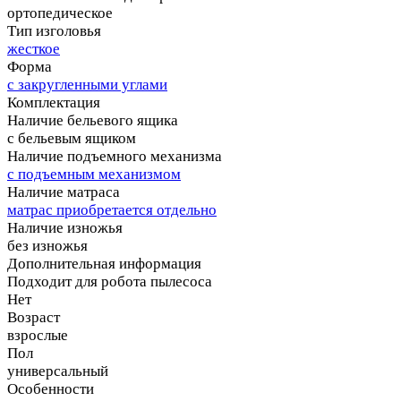
ортопедическое
Тип изголовья
жесткое
Форма
с закругленными углами
Комплектация
Наличие бельевого ящика
с бельевым ящиком
Наличие подъемного механизма
с подъемным механизмом
Наличие матраса
матрас приобретается отдельно
Наличие изножья
без изножья
Дополнительная информация
Подходит для робота пылесоса
Нет
Возраст
взрослые
Пол
универсальный
Особенности