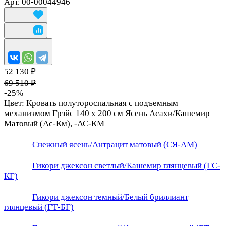
Арт.
00-00044946
52 130 ₽
69 510 ₽
-25%
Цвет:
Кровать полутороспальная с подъемным
механизмом Грэйс 140 х 200 см Ясень Асахи/Кашемир
Матовый (Ас-Км), -АС-КМ
Снежный ясень/Антрацит матовый (СЯ-АМ)
Гикори джексон светлый/Кашемир глянцевый (ГС-
КГ)
Гикори джексон темный/Белый бриллиант
глянцевый (ГТ-БГ)