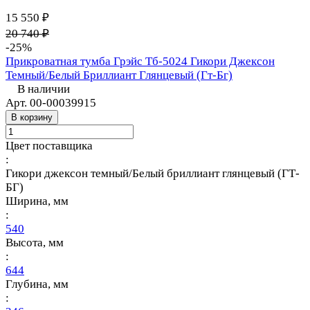
15 550 ₽
20 740 ₽
-25%
Прикроватная тумба Грэйс Тб-5024 Гикори Джексон
Темный/Белый Бриллиант Глянцевый (Гт-Бг)
В наличии
Арт.
00-00039915
В корзину
Цвет поставщика
:
Гикори джексон темный/Белый бриллиант глянцевый (ГТ-
БГ)
Ширина, мм
:
540
Высота, мм
:
644
Глубина, мм
: