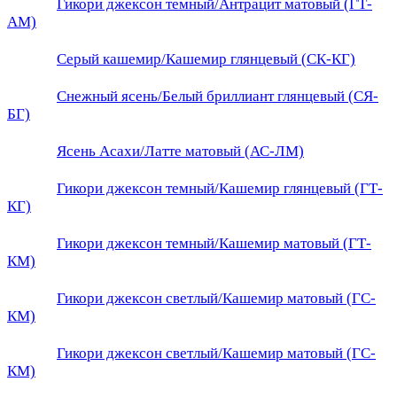
Гикори джексон темный/Антрацит матовый (ГТ-
АМ)
Серый кашемир/Кашемир глянцевый (СК-КГ)
Снежный ясень/Белый бриллиант глянцевый (СЯ-
БГ)
Ясень Асахи/Латте матовый (АС-ЛМ)
Гикори джексон темный/Кашемир глянцевый (ГТ-
КГ)
Гикори джексон темный/Кашемир матовый (ГТ-
КМ)
Гикори джексон светлый/Кашемир матовый (ГС-
КМ)
Гикори джексон светлый/Кашемир матовый (ГС-
КМ)