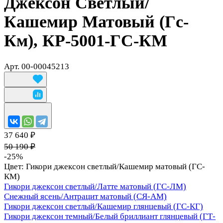
Джексон Светлый/
Кашемир Матовый (Гс-
Км), КР-5001-ГС-КМ
Арт.
00-00045213
37 640 ₽
50 190 ₽
-25%
Цвет:
Гикори джексон светлый/Кашемир матовый (ГС-
КМ)
Гикори джексон светлый/Латте матовый (ГС-ЛМ)
Снежный ясень/Антрацит матовый (СЯ-АМ)
Гикори джексон светлый/Кашемир глянцевый (ГС-КГ)
Гикори джексон темный/Белый бриллиант глянцевый (ГТ-