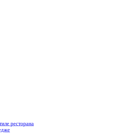
тиле ресторана
едже