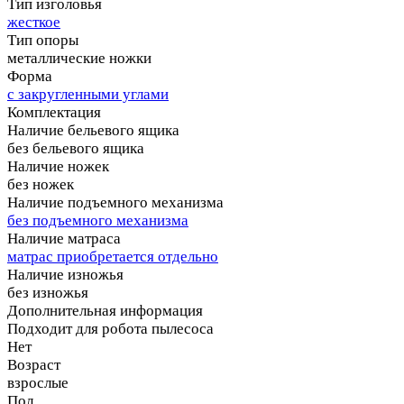
Тип изголовья
жесткое
Тип опоры
металлические ножки
Форма
с закругленными углами
Комплектация
Наличие бельевого ящика
без бельевого ящика
Наличие ножек
без ножек
Наличие подъемного механизма
без подъемного механизма
Наличие матраса
матрас приобретается отдельно
Наличие изножья
без изножья
Дополнительная информация
Подходит для робота пылесоса
Нет
Возраст
взрослые
Пол