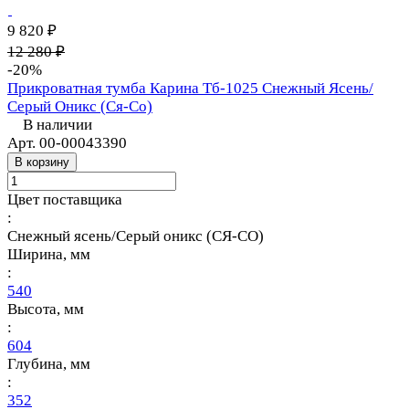
9 820 ₽
12 280 ₽
-20%
Прикроватная тумба Карина Тб-1025 Снежный Ясень/
Серый Оникс (Ся-Со)
В наличии
Арт.
00-00043390
В корзину
Цвет поставщика
:
Снежный ясень/Серый оникс (СЯ-СО)
Ширина, мм
:
540
Высота, мм
:
604
Глубина, мм
:
352