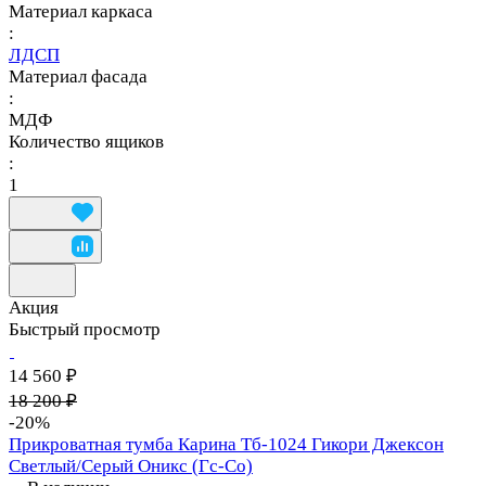
Материал каркаса
:
ЛДСП
Материал фасада
:
МДФ
Количество ящиков
:
1
Акция
Быстрый просмотр
14 560 ₽
18 200 ₽
-20%
Прикроватная тумба Карина Тб-1024 Гикори Джексон
Светлый/Серый Оникс (Гс-Со)