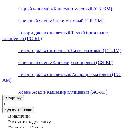
Серый кашемир/Кашемир матовый (СК-КМ)
Снежный ясень/Латте матовый (СЯ-ЛМ)
Гикори джексон светлый/Белый бриллиант
глянцевый (ГС-БГ)
Гикори джексон темный/Латте матовый (ГТ-ЛМ)
Снежный ясень/Кашемир глянцевый (СЯ-КГ)
Гикори джексон светлый/Антрацит матовый (ГС-
АМ)
Ясень Асахи/Кашемир глянцевый (АС-КГ)
В корзину
Купить в 1 клик
В наличии
Рассчитать доставку
Гарантия 12 мес