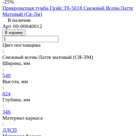
-25%
Прикроватная тумба Грэйс Тб-5018 Снежный Ясень/Латте
Матовый (Ся-Лм)
В наличии
Арт.
00-00040012
В корзину
Цвет поставщика
:
Снежный ясень/Латте матовый (СЯ-ЛМ)
Ширина, мм
:
540
Высота, мм
:
824
Глубина, мм
:
346
Материал каркаса
:
ЛДСП