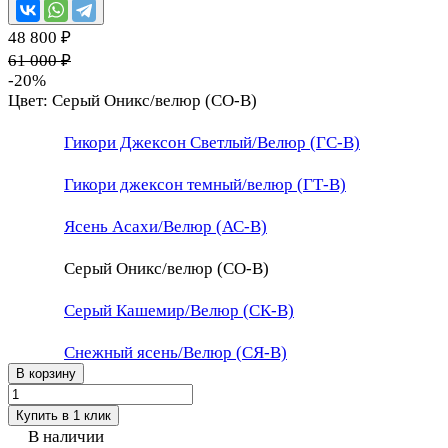
48 800 ₽
61 000 ₽
-20%
Цвет:
Серый Оникс/велюр (СО-В)
Гикори Джексон Светлый/Велюр (ГС-В)
Гикори джексон темный/велюр (ГТ-В)
Ясень Асахи/Велюр (АС-В)
Серый Оникс/велюр (СО-В)
Серый Кашемир/Велюр (СК-В)
Снежный ясень/Велюр (СЯ-В)
В корзину
Купить в 1 клик
В наличии