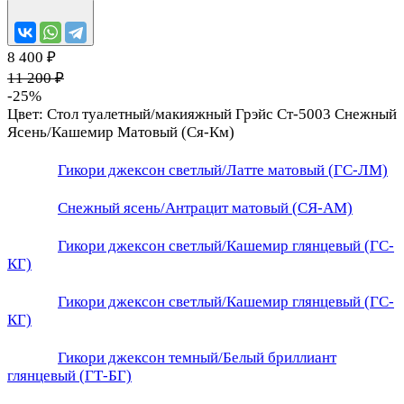
8 400 ₽
11 200 ₽
-25%
Цвет:
Стол туалетный/макияжный Грэйс Ст-5003 Снежный
Ясень/Кашемир Матовый (Ся-Км)
Гикори джексон светлый/Латте матовый (ГС-ЛМ)
Снежный ясень/Антрацит матовый (СЯ-АМ)
Гикори джексон светлый/Кашемир глянцевый (ГС-
КГ)
Гикори джексон светлый/Кашемир глянцевый (ГС-
КГ)
Гикори джексон темный/Белый бриллиант
глянцевый (ГТ-БГ)