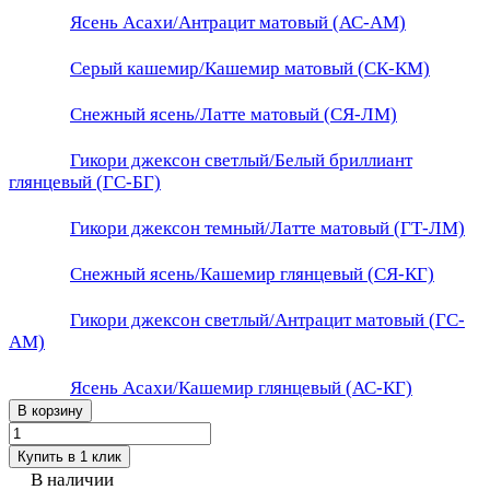
Ясень Асахи/Антрацит матовый (АС-АМ)
Серый кашемир/Кашемир матовый (СК-КМ)
Снежный ясень/Латте матовый (СЯ-ЛМ)
Гикори джексон светлый/Белый бриллиант
глянцевый (ГС-БГ)
Гикори джексон темный/Латте матовый (ГТ-ЛМ)
Снежный ясень/Кашемир глянцевый (СЯ-КГ)
Гикори джексон светлый/Антрацит матовый (ГС-
АМ)
Ясень Асахи/Кашемир глянцевый (АС-КГ)
В корзину
Купить в 1 клик
В наличии