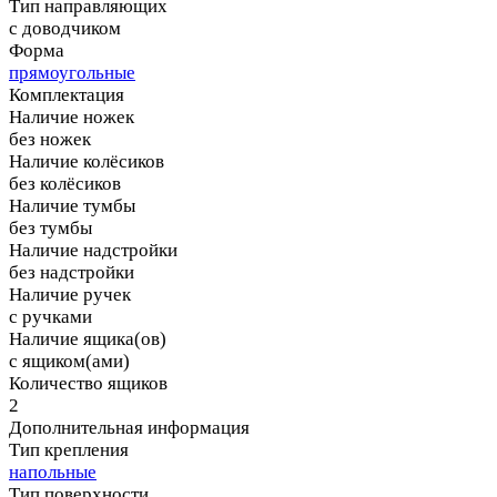
Тип направляющих
с доводчиком
Форма
прямоугольные
Комплектация
Наличие ножек
без ножек
Наличие колёсиков
без колёсиков
Наличие тумбы
без тумбы
Наличие надстройки
без надстройки
Наличие ручек
с ручками
Наличие ящика(ов)
с ящиком(ами)
Количество ящиков
2
Дополнительная информация
Тип крепления
напольные
Тип поверхности